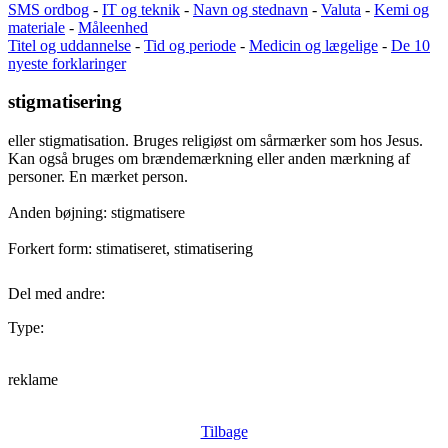
SMS ordbog
-
IT og teknik
-
Navn og stednavn
-
Valuta
-
Kemi og
materiale
-
Måleenhed
Titel og uddannelse
-
Tid og periode
-
Medicin og lægelige
-
De 10
nyeste forklaringer
stigmatisering
eller stigmatisation. Bruges religiøst om sårmærker som hos Jesus.
Kan også bruges om brændemærkning eller anden mærkning af
personer. En mærket person.
Anden bøjning: stigmatisere
Forkert form: stimatiseret, stimatisering
Del med andre:
Type:
reklame
Tilbage