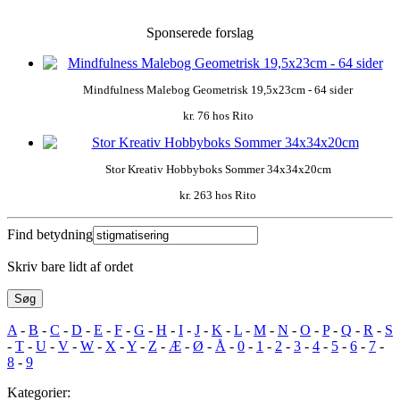
Sponserede forslag
Mindfulness Malebog Geometrisk 19,5x23cm - 64 sider
kr.
76
hos Rito
Stor Kreativ Hobbyboks Sommer 34x34x20cm
kr.
263
hos Rito
Find betydning
Skriv bare lidt af ordet
A
-
B
-
C
-
D
-
E
-
F
-
G
-
H
-
I
-
J
-
K
-
L
-
M
-
N
-
O
-
P
-
Q
-
R
-
S
-
T
-
U
-
V
-
W
-
X
-
Y
-
Z
-
Æ
-
Ø
-
Å
-
0
-
1
-
2
-
3
-
4
-
5
-
6
-
7
-
8
-
9
Kategorier: