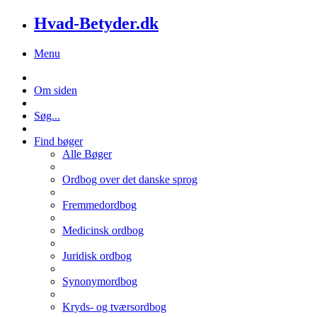
Hvad-Betyder.dk
Menu
Om siden
Søg...
Find bøger
Alle Bøger
Ordbog over det danske sprog
Fremmedordbog
Medicinsk ordbog
Juridisk ordbog
Synonymordbog
Kryds- og tværsordbog