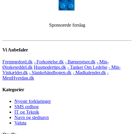
Sponsorede forslag
Vi Anbefaler
Fremmedord.dk
- Forkortelse.dk
- Børnepriser.dk
- Min-
Ønskeseddel.dk
Husmodertips.dk
- Tanker Om Ledelse
- Min-
Vinkælder.dk
- Slankehåndbogen.dk
- Madkalender.dk
-
MestHverdag.dk
Kategorier
Nyeste forklaringer
SMS ordbog
IT og Teknik
Navn og stednavn
Valuta