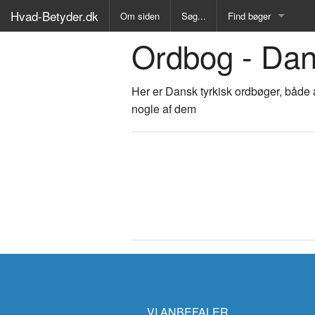
Hvad-Betyder.dk
Om siden
Søg...
Find bøger
Ordbog - Dan
Alle Bøger
Ordbog over det dan
Her er Dansk tyrkisk ordbøger, både 
nogle af dem
Fremmedordbog
Medicinsk ordbog
Juridisk ordbog
Synonymordbog
Kryds- og tværsordb
Gyldendals Røde ord
-
VI ANBEFALER