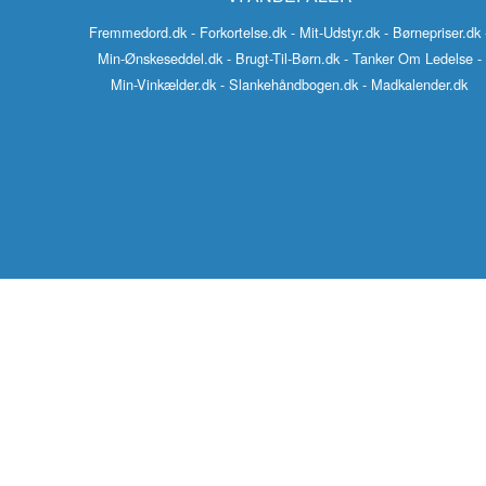
Engelsk-Dansk ordbo
Fremmedord.dk
- Forkortelse.dk
- Mit-Udstyr.dk
- Børnepriser.dk
Fransk-Dansk ordbog
Min-Ønskeseddel.dk
- Brugt-Til-Børn.dk
- Tanker Om Ledelse
-
Min-Vinkælder.dk
- Slankehåndbogen.dk
- Madkalender.dk
Spansk-Dansk ordbo
Italiensk-Dansk ordb
Tysk-Dansk ordbog
Latin-Dansk ordbog
Svensk-Dansk ordbo
Norsk-Dansk ordbog
Russisk-Dansk ordbo
Portugisisk-Dansk or