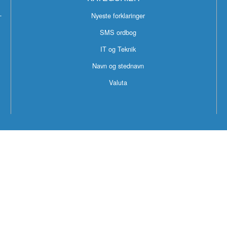
g
-
Nyeste forklaringer
SMS ordbog
g
IT og Teknik
Navn og stednavn
og
Valuta
g
g
dbog