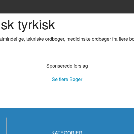
sk tyrkisk
ske sprog
almindelige, tekniske ordbøger, medicinske ordbøger fra flere bo
Sponserede forslag
Se flere Bøger
og
bøger
KATEGORIER