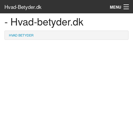
Hvad-Betyder.dk
MENU
- Hvad-betyder.dk
Om siden
Søg...
HVAD BETYDER
Find bøger