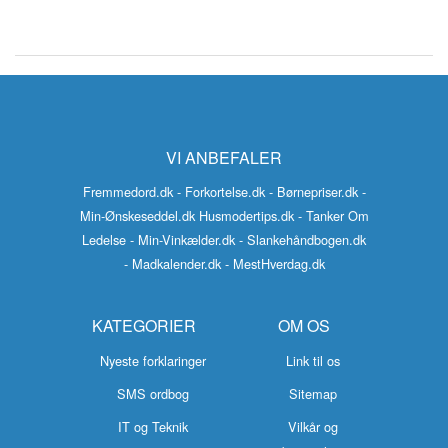
VI ANBEFALER
Fremmedord.dk
- Forkortelse.dk
- Børnepriser.dk
-
Min-Ønskeseddel.dk
Husmodertips.dk
- Tanker Om
Ledelse
- Min-Vinkælder.dk
- Slankehåndbogen.dk
- Madkalender.dk
- MestHverdag.dk
KATEGORIER
OM OS
Nyeste forklaringer
Link til os
SMS ordbog
Sitemap
IT og Teknik
Vilkår og