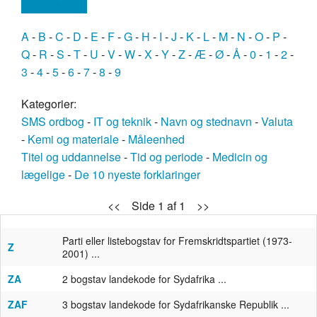
A
-
B
-
C
-
D
-
E
-
F
-
G
-
H
-
I
-
J
-
K
-
L
-
M
-
N
-
O
-
P
-
Q
-
R
-
S
-
T
-
U
-
V
-
W
-
X
-
Y
-
Z
-
Æ
-
Ø
-
Å
-
0
-
1
-
2
-
3
-
4
-
5
-
6
-
7
-
8
-
9
Kategorier:
SMS ordbog
-
IT og teknik
-
Navn og stednavn
-
Valuta
-
Kemi og materiale
-
Måleenhed
Titel og uddannelse
-
Tid og periode
-
Medicin og
lægelige
-
De 10 nyeste forklaringer
<< Side 1 af 1 >>
Parti eller listebogstav for Fremskridtspartiet (1973-
Z
2001) ...
ZA
2 bogstav landekode for Sydafrika ...
ZAF
3 bogstav landekode for Sydafrikanske Republik ...