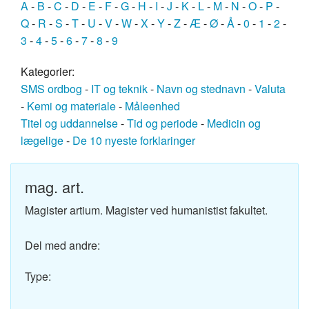
A
-
B
-
C
-
D
-
E
-
F
-
G
-
H
-
I
-
J
-
K
-
L
-
M
-
N
-
O
-
P
-
Q
-
R
-
S
-
T
-
U
-
V
-
W
-
X
-
Y
-
Z
-
Æ
-
Ø
-
Å
-
0
-
1
-
2
-
3
-
4
-
5
-
6
-
7
-
8
-
9
Kategorier:
SMS ordbog
-
IT og teknik
-
Navn og stednavn
-
Valuta
-
Kemi og materiale
-
Måleenhed
Titel og uddannelse
-
Tid og periode
-
Medicin og
lægelige
-
De 10 nyeste forklaringer
mag. art.
Magister artium. Magister ved humanistist fakultet.
Del med andre:
Type: