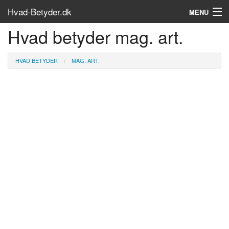
Hvad-Betyder.dk
MENU
Hvad betyder mag. art.
Om siden
Søg...
HVAD BETYDER
MAG. ART.
Find bøger