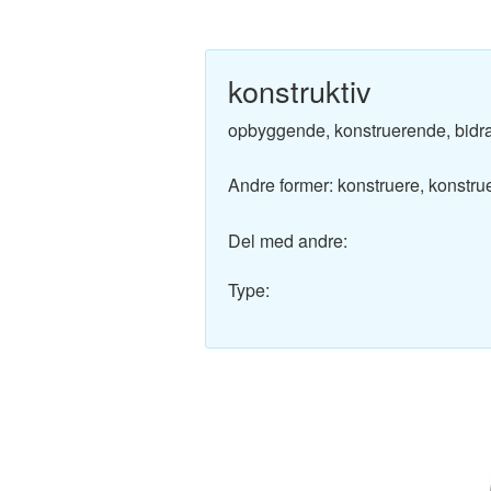
Engelsk-Dansk ordbo
Fransk-Dansk ordbog
konstruktiv
Spansk-Dansk ordbo
opbyggende, konstruerende, bidra
Italiensk-Dansk ordb
Andre former: konstruere, konstru
Tysk-Dansk ordbog
Del med andre:
Latin-Dansk ordbog
Type:
Svensk-Dansk ordbo
Norsk-Dansk ordbog
Russisk-Dansk ordbo
Portugisisk-Dansk or