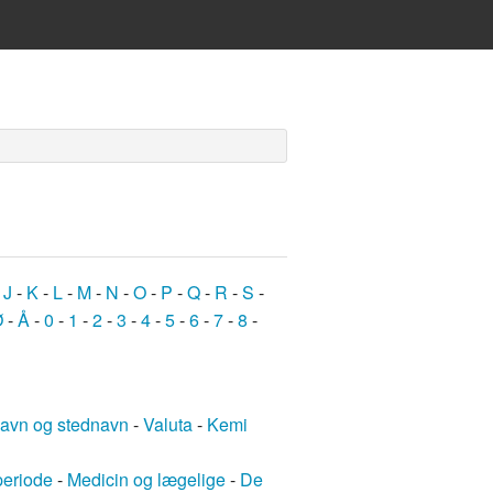
-
J
-
K
-
L
-
M
-
N
-
O
-
P
-
Q
-
R
-
S
-
Ø
-
Å
-
0
-
1
-
2
-
3
-
4
-
5
-
6
-
7
-
8
-
avn og stednavn
-
Valuta
-
Kemi
periode
-
Medicin og lægelige
-
De