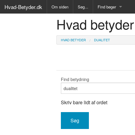
Hvad-Betyder.dk
Om siden
Søg...
Find bøger
Hvad betyder 
Alle Bøger
Ordbog over det dan
HVAD BETYDER
DUALITET
Fremmedordbog
Medicinsk ordbog
Juridisk ordbog
Find betydning
Synonymordbog
Skriv bare lidt af ordet
Kryds- og tværsordb
Gyldendals Røde ord
Fremmedsprog