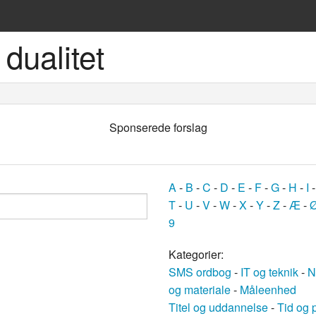
dualitet
ske sprog
Sponserede forslag
A
-
B
-
C
-
D
-
E
-
F
-
G
-
H
-
I
T
-
U
-
V
-
W
-
X
-
Y
-
Z
-
Æ
-
9
og
Kategorier:
SMS ordbog
-
IT og teknik
-
N
bøger
og materiale
-
Måleenhed
Titel og uddannelse
-
Tid og 