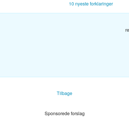
10 nyeste forklaringer
g
r
g
og
g
Tilbage
g
Sponsorede forslag
dbog