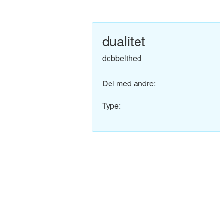
Engelsk-Dansk ordbo
Fransk-Dansk ordbog
dualitet
Spansk-Dansk ordbo
dobbelthed
Italiensk-Dansk ordb
Del med andre:
Tysk-Dansk ordbog
Type:
Latin-Dansk ordbog
Svensk-Dansk ordbo
Norsk-Dansk ordbog
Russisk-Dansk ordbo
Portugisisk-Dansk or