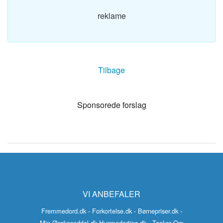
reklame
Tilbage
Sponsorede forslag
VI ANBEFALER
Fremmedord.dk
- Forkortelse.dk
- Børnepriser.dk
-
Min-Ønskeseddel.dk
Husmodertips.dk
- Tanker Om