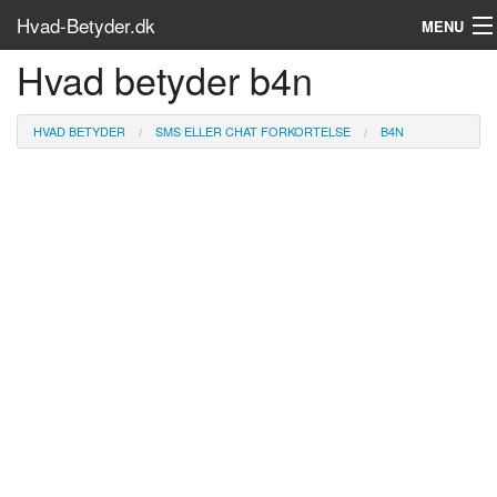
Hvad-Betyder.dk
MENU
Hvad betyder b4n
Om siden
Søg...
HVAD BETYDER
SMS ELLER CHAT FORKORTELSE
B4N
Find bøger