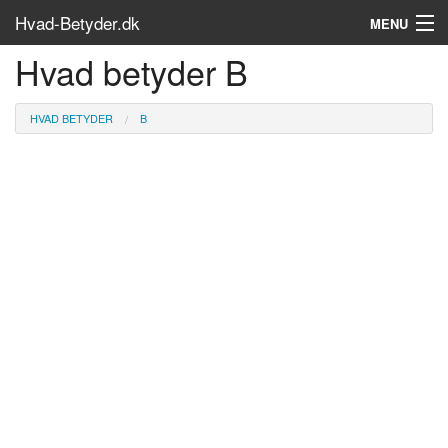
Hvad-Betyder.dk
MENU
Hvad betyder B
Om siden
Søg...
HVAD BETYDER
B
Find bøger