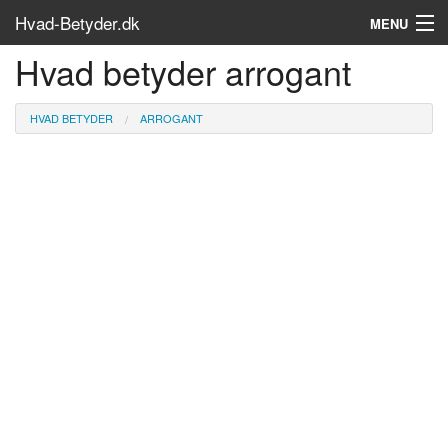
Hvad-Betyder.dk
MENU
Hvad betyder arrogant
Om siden
Søg...
HVAD BETYDER
ARROGANT
Find bøger