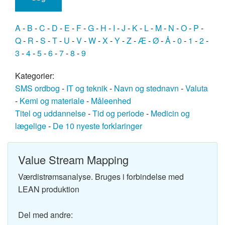
A
-
B
-
C
-
D
-
E
-
F
-
G
-
H
-
I
-
J
-
K
-
L
-
M
-
N
-
O
-
P
-
Q
-
R
-
S
-
T
-
U
-
V
-
W
-
X
-
Y
-
Z
-
Æ
-
Ø
-
Å
-
0
-
1
-
2
-
3
-
4
-
5
-
6
-
7
-
8
-
9
Kategorier:
SMS ordbog
-
IT og teknik
-
Navn og stednavn
-
Valuta
-
Kemi og materiale
-
Måleenhed
Titel og uddannelse
-
Tid og periode
-
Medicin og
lægelige
-
De 10 nyeste forklaringer
Value Stream Mapping
Værdistrømsanalyse. Bruges i forbindelse med
LEAN produktion
Del med andre: