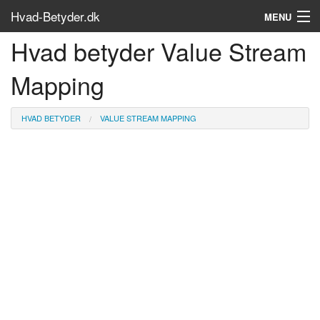
Hvad-Betyder.dk
MENU
Hvad betyder Value Stream
Om siden
Mapping
Søg...
Find bøger
HVAD BETYDER
VALUE STREAM MAPPING