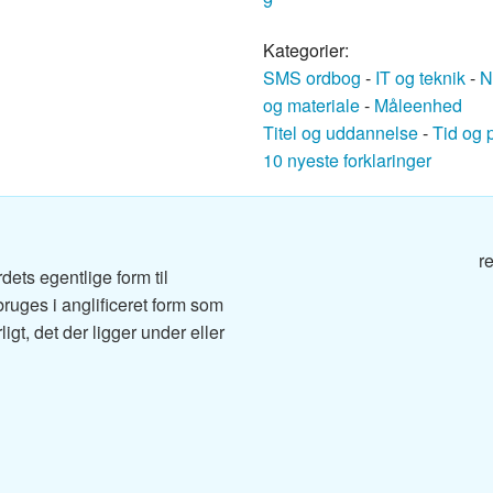
9
g
Kategorier:
SMS ordbog
-
IT og teknik
-
N
og materiale
-
Måleenhed
g
Titel og uddannelse
-
Tid og 
10 nyeste forklaringer
og
r
dets egentlige form til
ruges i anglificeret form som
g
igt, det der ligger under eller
g
dbog