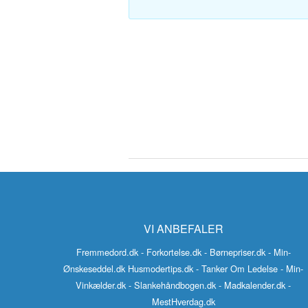
Polsk-Dansk ordbog
Tyrkisk-Dansk ordbo
VI ANBEFALER
Fremmedord.dk
- Forkortelse.dk
- Børnepriser.dk
- Min-
Ønskeseddel.dk
Husmodertips.dk
- Tanker Om Ledelse
- Min-
Vinkælder.dk
- Slankehåndbogen.dk
- Madkalender.dk
-
MestHverdag.dk