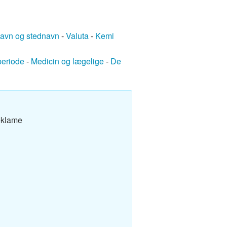
avn og stednavn
-
Valuta
-
Kemi
periode
-
Medicin og lægelige
-
De
eklame