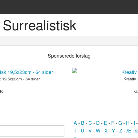
Surrealistisk
ske sprog
Sponserede forslag
 19,5x23cm - 64 sider
Kreativ 
to
kr
og
bøger
A
-
B
-
C
-
D
-
E
-
F
-
G
-
H
-
I
T
-
U
-
V
-
W
-
X
-
Y
-
Z
-
Æ
-