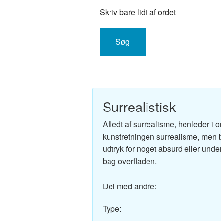
Engelsk-Dansk ordbo
Skriv bare lidt af ordet
Fransk-Dansk ordbog
Spansk-Dansk ordbo
Italiensk-Dansk ordb
Tysk-Dansk ordbog
Surrealistisk
Latin-Dansk ordbog
Afledt af surrealisme, henleder i or
kunstretningen surrealisme, men b
Svensk-Dansk ordbo
udtryk for noget absurd eller underl
bag overfladen.
Norsk-Dansk ordbog
Del med andre:
Russisk-Dansk ordbo
Type:
Portugisisk-Dansk or