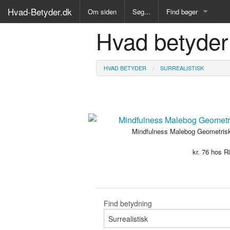
Hvad-Betyder.dk
Om siden
Søg...
Find bøger
Hvad betyder 
Alle Bøger
Ordbog over det dan
HVAD BETYDER
SURREALISTISK
Fremmedordbog
Medicinsk ordbog
Juridisk ordbog
Mindfulness Malebog Geometrisk
kr.
76
hos Ri
Synonymordbog
Kryds- og tværsordb
Gyldendals Røde ord
Find betydning
Fremmedsprog