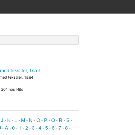
med tekstiler, 1sæt
.
204
hos Rito
-
J
-
K
-
L
-
M
-
N
-
O
-
P
-
Q
-
R
-
S
-
Ø
-
Å
-
0
-
1
-
2
-
3
-
4
-
5
-
6
-
7
-
8
-