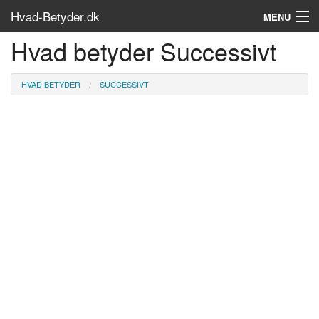
Hvad-Betyder.dk
MENU
Hvad betyder Successivt
Om siden
Søg...
HVAD BETYDER
SUCCESSIVT
Find bøger