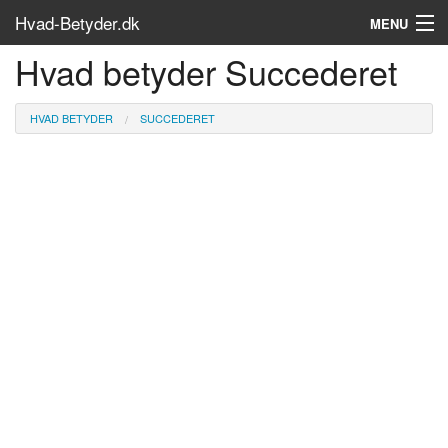
Hvad-Betyder.dk
MENU
Hvad betyder Succederet
Om siden
Søg...
HVAD BETYDER
SUCCEDERET
Find bøger