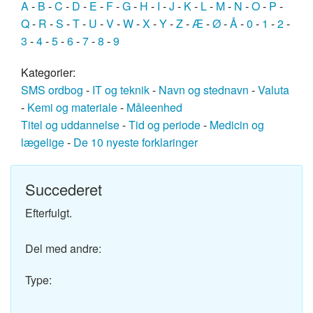
A
-
B
-
C
-
D
-
E
-
F
-
G
-
H
-
I
-
J
-
K
-
L
-
M
-
N
-
O
-
P
-
Q
-
R
-
S
-
T
-
U
-
V
-
W
-
X
-
Y
-
Z
-
Æ
-
Ø
-
Å
-
0
-
1
-
2
-
3
-
4
-
5
-
6
-
7
-
8
-
9
Kategorier:
SMS ordbog
-
IT og teknik
-
Navn og stednavn
-
Valuta
-
Kemi og materiale
-
Måleenhed
Titel og uddannelse
-
Tid og periode
-
Medicin og
lægelige
-
De 10 nyeste forklaringer
Succederet
Efterfulgt.
Del med andre:
Type: