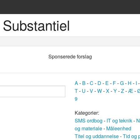
 Substantiel
ske sprog
Sponserede forslag
A
-
B
-
C
-
D
-
E
-
F
-
G
-
H
-
I
T
-
U
-
V
-
W
-
X
-
Y
-
Z
-
Æ
-
9
og
Kategorier:
SMS ordbog
-
IT og teknik
-
N
bøger
og materiale
-
Måleenhed
Titel og uddannelse
-
Tid og 