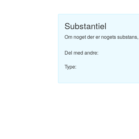
Engelsk-Dansk ordbo
Fransk-Dansk ordbog
Substantiel
Spansk-Dansk ordbo
Om noget der er nogets substans, v
Italiensk-Dansk ordb
Del med andre:
Tysk-Dansk ordbog
Type:
Latin-Dansk ordbog
Svensk-Dansk ordbo
Norsk-Dansk ordbog
Russisk-Dansk ordbo
Portugisisk-Dansk or