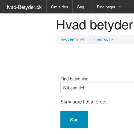
Hvad-Betyder.dk
Om siden
Søg...
Find bøger
Hvad betyder
Alle Bøger
Ordbog over det dan
HVAD BETYDER
SUBSTANTIEL
Fremmedordbog
Medicinsk ordbog
Juridisk ordbog
Find betydning
Synonymordbog
Skriv bare lidt af ordet
Kryds- og tværsordb
Gyldendals Røde ord
Fremmedsprog