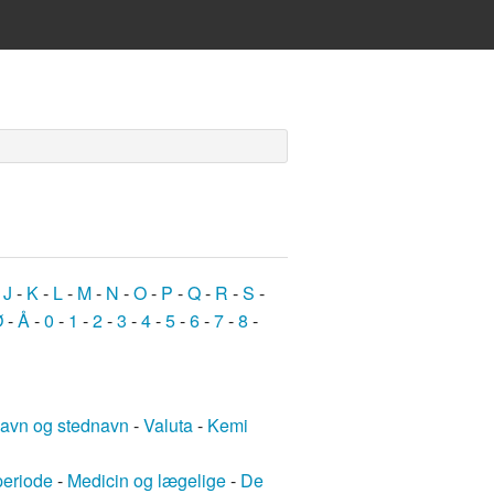
-
J
-
K
-
L
-
M
-
N
-
O
-
P
-
Q
-
R
-
S
-
Ø
-
Å
-
0
-
1
-
2
-
3
-
4
-
5
-
6
-
7
-
8
-
avn og stednavn
-
Valuta
-
Kemi
periode
-
Medicin og lægelige
-
De