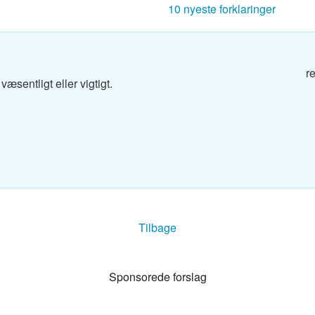
10 nyeste forklaringer
g
r
g
æsentligt eller vigtigt.
og
g
Tilbage
g
Sponsorede forslag
dbog