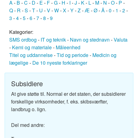
A
-
B
-
C
-
D
-
E
-
F
-
G
-
H
-
I
-
J
-
K
-
L
-
M
-
N
-
O
-
P
-
Q
-
R
-
S
-
T
-
U
-
V
-
W
-
X
-
Y
-
Z
-
Æ
-
Ø
-
Å
-
0
-
1
-
2
-
3
-
4
-
5
-
6
-
7
-
8
-
9
Kategorier:
SMS ordbog
-
IT og teknik
-
Navn og stednavn
-
Valuta
-
Kemi og materiale
-
Måleenhed
Titel og uddannelse
-
Tid og periode
-
Medicin og
lægelige
-
De 10 nyeste forklaringer
Subsidiere
At give støtte til. Normal er det staten, der subsidierer
forskellige virksomheder, f. eks. skibsværfter,
landbrug o. lign.
Del med andre: