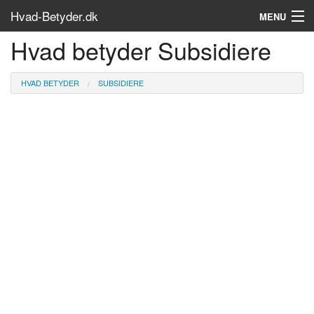
Hvad-Betyder.dk
MENU
Hvad betyder Subsidiere
Om siden
Søg...
HVAD BETYDER
SUBSIDIERE
Find bøger