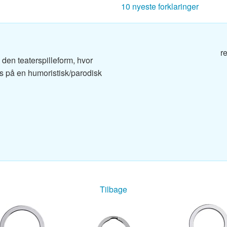
10 nyeste forklaringer
g
r
g
en teaterspilleform, hvor
s på en humoristisk/parodisk
og
g
Tilbage
g
dbog