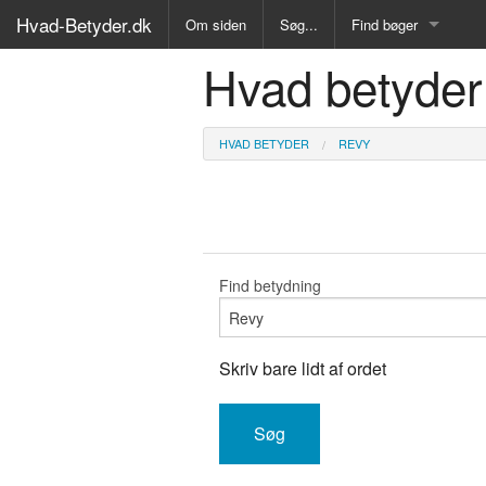
Hvad-Betyder.dk
Om siden
Søg...
Find bøger
Hvad betyder
Alle Bøger
Ordbog over det dan
HVAD BETYDER
REVY
Fremmedordbog
Medicinsk ordbog
Juridisk ordbog
Find betydning
Synonymordbog
Skriv bare lidt af ordet
Kryds- og tværsordb
Gyldendals Røde ord
Fremmedsprog