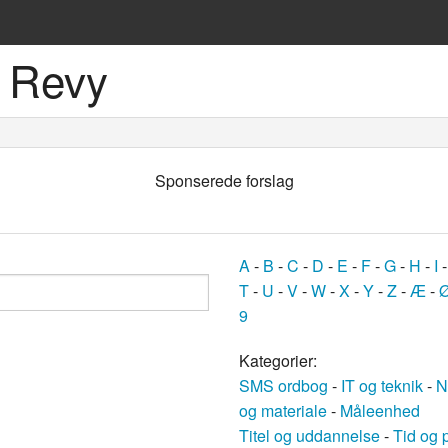
 Revy
ske sprog
Sponserede forslag
A
-
B
-
C
-
D
-
E
-
F
-
G
-
H
-
I
T
-
U
-
V
-
W
-
X
-
Y
-
Z
-
Æ
-
9
og
Kategorier:
SMS ordbog
-
IT og teknik
-
N
bøger
og materiale
-
Måleenhed
Titel og uddannelse
-
Tid og 