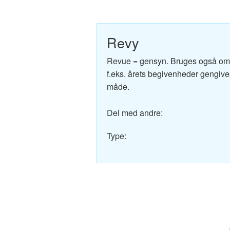
Engelsk-Dansk ordbo
Fransk-Dansk ordbog
Revy
Spansk-Dansk ordbo
Revue = gensyn. Bruges også om d
f.eks. årets begivenheder gengive
Italiensk-Dansk ordb
måde.
Tysk-Dansk ordbog
Del med andre:
Latin-Dansk ordbog
Type:
Svensk-Dansk ordbo
Norsk-Dansk ordbog
Russisk-Dansk ordbo
Portugisisk-Dansk or