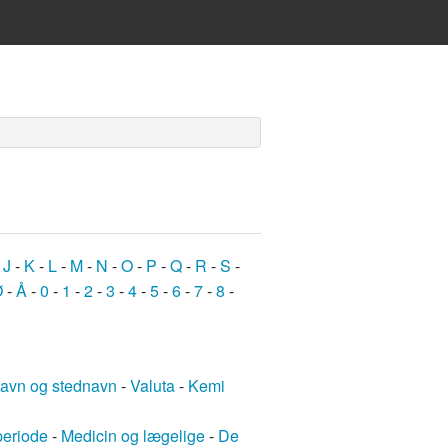
-
J
-
K
-
L
-
M
-
N
-
O
-
P
-
Q
-
R
-
S
-
Ø
-
Å
-
0
-
1
-
2
-
3
-
4
-
5
-
6
-
7
-
8
-
avn og stednavn
-
Valuta
-
Kemi
periode
-
Medicin og lægelige
-
De