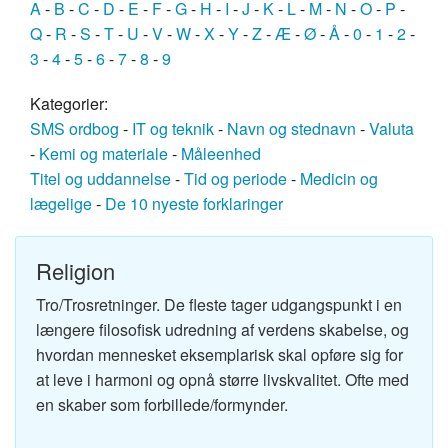
A
-
B
-
C
-
D
-
E
-
F
-
G
-
H
-
I
-
J
-
K
-
L
-
M
-
N
-
O
-
P
-
Q
-
R
-
S
-
T
-
U
-
V
-
W
-
X
-
Y
-
Z
-
Æ
-
Ø
-
Å
-
0
-
1
-
2
-
3
-
4
-
5
-
6
-
7
-
8
-
9
Kategorier:
SMS ordbog
-
IT og teknik
-
Navn og stednavn
-
Valuta
-
Kemi og materiale
-
Måleenhed
Titel og uddannelse
-
Tid og periode
-
Medicin og
lægelige
-
De 10 nyeste forklaringer
Religion
Tro/Trosretninger. De fleste tager udgangspunkt i en
længere filosofisk udredning af verdens skabelse, og
hvordan mennesket eksemplarisk skal opføre sig for
at leve i harmoni og opnå større livskvalitet. Ofte med
en skaber som forbillede/formynder.