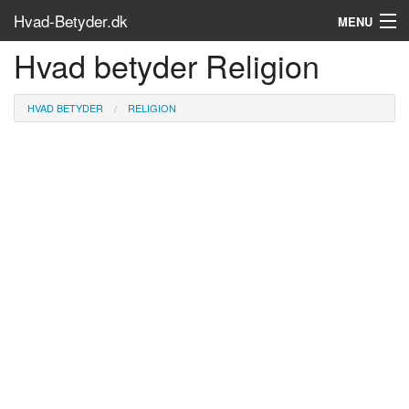
Hvad-Betyder.dk
MENU
Hvad betyder Religion
Om siden
Søg...
HVAD BETYDER
RELIGION
Find bøger