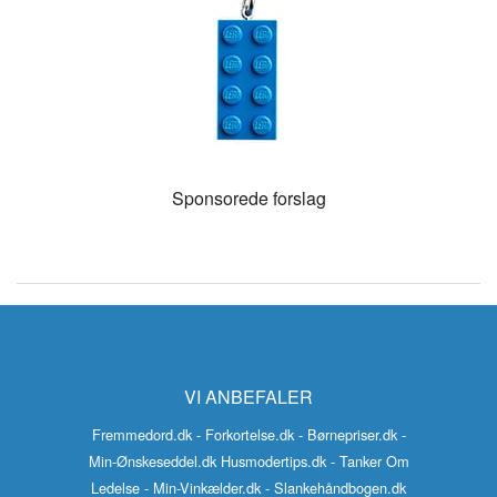
Sponsorede forslag
VI ANBEFALER
Fremmedord.dk
- Forkortelse.dk
- Børnepriser.dk
-
Min-Ønskeseddel.dk
Husmodertips.dk
- Tanker Om
Ledelse
- Min-Vinkælder.dk
- Slankehåndbogen.dk