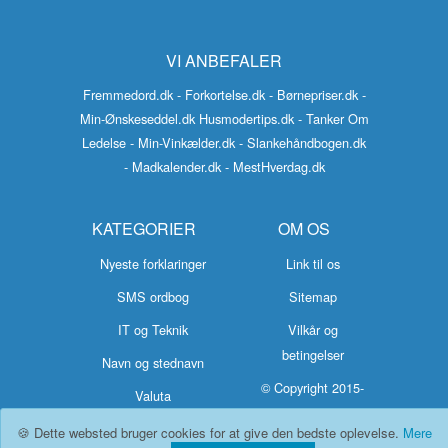
VI ANBEFALER
Fremmedord.dk
- Forkortelse.dk
- Børnepriser.dk
-
Min-Ønskeseddel.dk
Husmodertips.dk
- Tanker Om
Ledelse
- Min-Vinkælder.dk
- Slankehåndbogen.dk
- Madkalender.dk
- MestHverdag.dk
KATEGORIER
OM OS
Nyeste forklaringer
Link til os
SMS ordbog
Sitemap
IT og Teknik
Vilkår og
betingelser
Navn og stednavn
© Copyright 2015-
Valuta
2026 Hvad-
🍪 Dette websted bruger cookies for at give den bedste oplevelse.
Mere
Betyder.dk