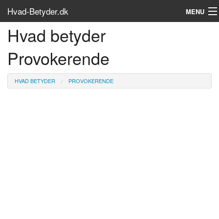
Hvad-Betyder.dk
MENU
Hvad betyder
Om siden
Provokerende
Søg...
Find bøger
HVAD BETYDER
PROVOKERENDE