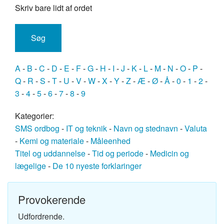
Skriv bare lidt af ordet
A
-
B
-
C
-
D
-
E
-
F
-
G
-
H
-
I
-
J
-
K
-
L
-
M
-
N
-
O
-
P
-
Q
-
R
-
S
-
T
-
U
-
V
-
W
-
X
-
Y
-
Z
-
Æ
-
Ø
-
Å
-
0
-
1
-
2
-
3
-
4
-
5
-
6
-
7
-
8
-
9
Kategorier:
SMS ordbog
-
IT og teknik
-
Navn og stednavn
-
Valuta
-
Kemi og materiale
-
Måleenhed
Titel og uddannelse
-
Tid og periode
-
Medicin og
lægelige
-
De 10 nyeste forklaringer
Provokerende
Udfordrende.