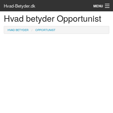
Hvad-Betyder.dk
MENU
Hvad betyder Opportunist
Om siden
Søg...
HVAD BETYDER
OPPORTUNIST
Find bøger