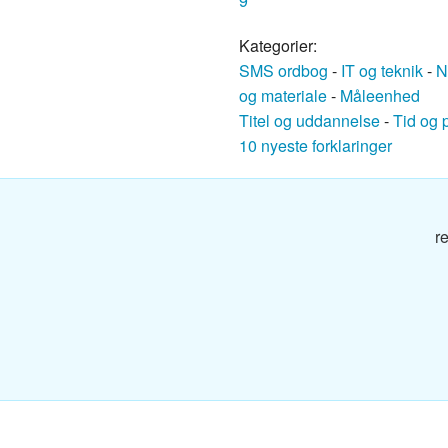
9
g
Kategorier:
SMS ordbog
-
IT og teknik
-
N
og materiale
-
Måleenhed
g
Titel og uddannelse
-
Tid og 
10 nyeste forklaringer
og
r
g
g
dbog