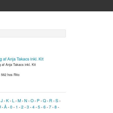
 af Anja Takacs inkl. Kit
.
562
hos Rito
-
J
-
K
-
L
-
M
-
N
-
O
-
P
-
Q
-
R
-
S
-
Ø
-
Å
-
0
-
1
-
2
-
3
-
4
-
5
-
6
-
7
-
8
-