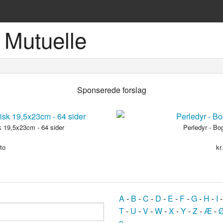
 Mutuelle
ske sprog
Sponserede forslag
 19,5x23cm - 64 sider
Perledyr - Bog
to
kr
og
bøger
A
-
B
-
C
-
D
-
E
-
F
-
G
-
H
-
I
T
-
U
-
V
-
W
-
X
-
Y
-
Z
-
Æ
-