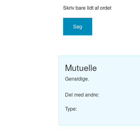
Engelsk-Dansk ordbo
Skriv bare lidt af ordet
Fransk-Dansk ordbog
Spansk-Dansk ordbo
Italiensk-Dansk ordb
Tysk-Dansk ordbog
Mutuelle
Latin-Dansk ordbog
Gensidige.
Svensk-Dansk ordbo
Del med andre:
Norsk-Dansk ordbog
Type:
Russisk-Dansk ordbo
Portugisisk-Dansk or