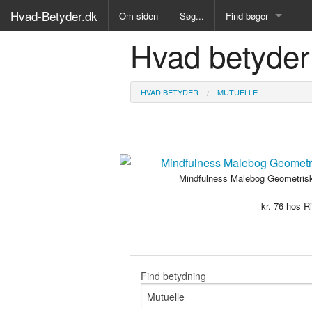
Hvad-Betyder.dk
Om siden
Søg...
Find bøger
Hvad betyder
Alle Bøger
Ordbog over det dan
HVAD BETYDER
MUTUELLE
Fremmedordbog
Medicinsk ordbog
Juridisk ordbog
Mindfulness Malebog Geometrisk
kr.
76
hos Ri
Synonymordbog
Kryds- og tværsordb
Gyldendals Røde ord
Find betydning
Fremmedsprog