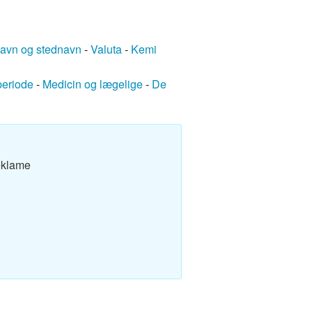
avn og stednavn
-
Valuta
-
Kemi
periode
-
Medicin og lægelige
-
De
eklame