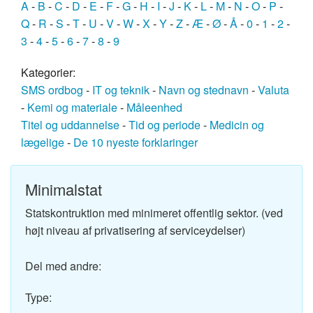
A
-
B
-
C
-
D
-
E
-
F
-
G
-
H
-
I
-
J
-
K
-
L
-
M
-
N
-
O
-
P
-
Q
-
R
-
S
-
T
-
U
-
V
-
W
-
X
-
Y
-
Z
-
Æ
-
Ø
-
Å
-
0
-
1
-
2
-
3
-
4
-
5
-
6
-
7
-
8
-
9
Kategorier:
SMS ordbog
-
IT og teknik
-
Navn og stednavn
-
Valuta
-
Kemi og materiale
-
Måleenhed
Titel og uddannelse
-
Tid og periode
-
Medicin og
lægelige
-
De 10 nyeste forklaringer
Minimalstat
Statskontruktion med minimeret offentlig sektor. (ved
højt niveau af privatisering af serviceydelser)
Del med andre:
Type: