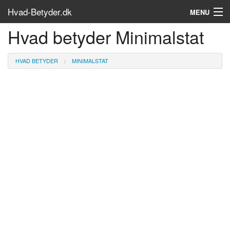
Hvad-Betyder.dk
MENU
Hvad betyder Minimalstat
Om siden
Søg...
HVAD BETYDER
MINIMALSTAT
Find bøger