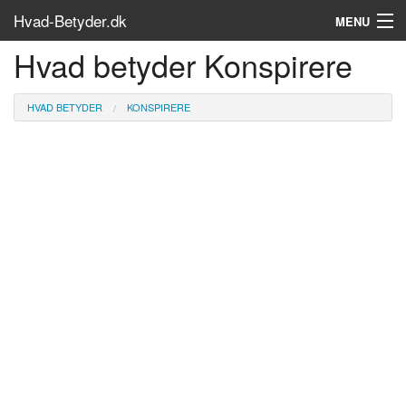
Hvad-Betyder.dk
MENU
Hvad betyder Konspirere
Om siden
Søg...
HVAD BETYDER
KONSPIRERE
Find bøger