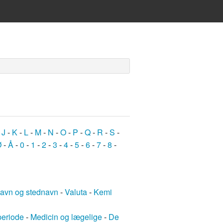
-
J
-
K
-
L
-
M
-
N
-
O
-
P
-
Q
-
R
-
S
-
Ø
-
Å
-
0
-
1
-
2
-
3
-
4
-
5
-
6
-
7
-
8
-
avn og stednavn
-
Valuta
-
Kemi
periode
-
Medicin og lægelige
-
De