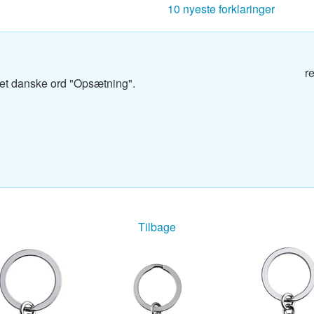
10 nyeste forklaringer
g
r
g
et danske ord "Opsætning".
og
g
Tilbage
g
dbog