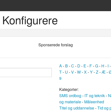
 Konfigurere
ske sprog
Sponserede forslag
A
-
B
-
C
-
D
-
E
-
F
-
G
-
H
-
I
T
-
U
-
V
-
W
-
X
-
Y
-
Z
-
Æ
-
9
og
Kategorier:
SMS ordbog
-
IT og teknik
-
N
bøger
og materiale
-
Måleenhed
Titel og uddannelse
-
Tid og 