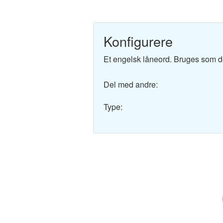
Engelsk-Dansk ordbo
Fransk-Dansk ordbog
Konfigurere
Spansk-Dansk ordbo
Et engelsk låneord. Bruges som d
Italiensk-Dansk ordb
Del med andre:
Tysk-Dansk ordbog
Type:
Latin-Dansk ordbog
Svensk-Dansk ordbo
Norsk-Dansk ordbog
Russisk-Dansk ordbo
Portugisisk-Dansk or