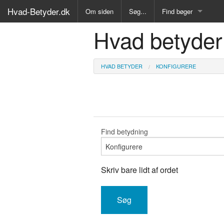
Hvad-Betyder.dk
Om siden
Søg...
Find bøger
Hvad betyder
Alle Bøger
Ordbog over det dan
HVAD BETYDER
KONFIGURERE
Fremmedordbog
Medicinsk ordbog
Juridisk ordbog
Find betydning
Synonymordbog
Skriv bare lidt af ordet
Kryds- og tværsordb
Gyldendals Røde ord
Fremmedsprog