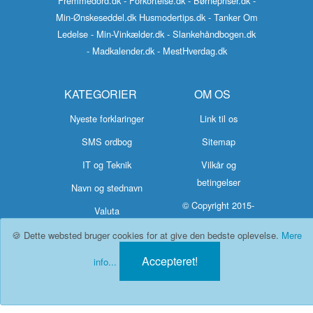
Fremmedord.dk
- Forkortelse.dk
- Børnepriser.dk
-
Min-Ønskeseddel.dk
Husmodertips.dk
- Tanker Om
Ledelse
- Min-Vinkælder.dk
- Slankehåndbogen.dk
- Madkalender.dk
- MestHverdag.dk
KATEGORIER
OM OS
Nyeste forklaringer
Link til os
SMS ordbog
Sitemap
IT og Teknik
Vilkår og
betingelser
Navn og stednavn
© Copyright 2015-
Valuta
2026 Hvad-
🍪 Dette websted bruger cookies for at give den bedste oplevelse.
Mere
Betyder.dk
Accepteret!
info...