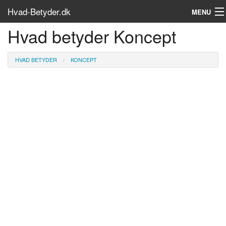
Hvad-Betyder.dk
MENU
Hvad betyder Koncept
Om siden
Søg...
HVAD BETYDER
KONCEPT
Find bøger