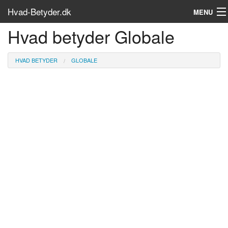
Hvad-Betyder.dk
MENU
Hvad betyder Globale
Om siden
Søg...
HVAD BETYDER
GLOBALE
Find bøger