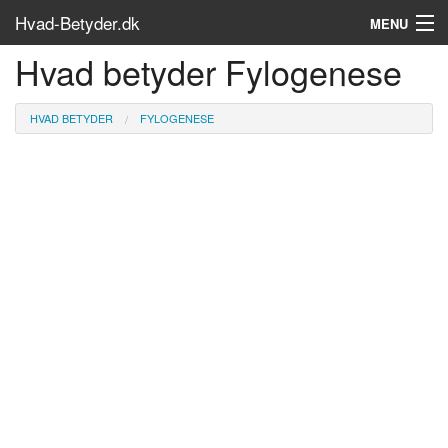
Hvad-Betyder.dk
MENU
Hvad betyder Fylogenese
Om siden
Søg...
HVAD BETYDER
FYLOGENESE
Find bøger