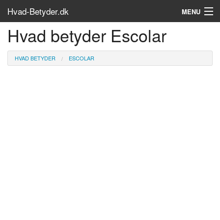
Hvad-Betyder.dk
MENU
Hvad betyder Escolar
Om siden
Søg...
HVAD BETYDER
ESCOLAR
Find bøger