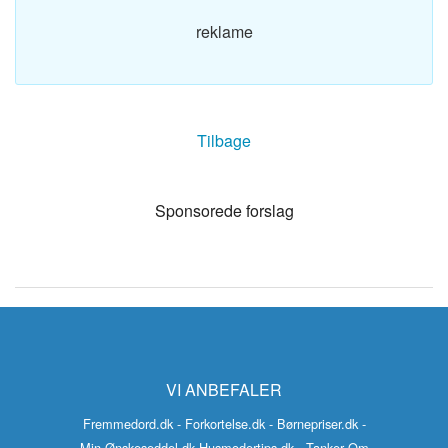
reklame
Tilbage
Sponsorede forslag
VI ANBEFALER
Fremmedord.dk
- Forkortelse.dk
- Børnepriser.dk
-
Min-Ønskeseddel.dk
Husmodertips.dk
- Tanker Om