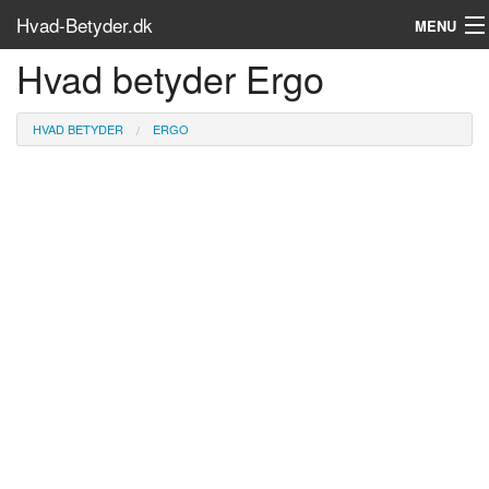
Hvad-Betyder.dk
MENU
Hvad betyder Ergo
Om siden
Søg...
HVAD BETYDER
ERGO
Find bøger