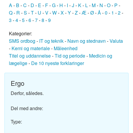
A
-
B
-
C
-
D
-
E
-
F
-
G
-
H
-
I
-
J
-
K
-
L
-
M
-
N
-
O
-
P
-
Q
-
R
-
S
-
T
-
U
-
V
-
W
-
X
-
Y
-
Z
-
Æ
-
Ø
-
Å
-
0
-
1
-
2
-
3
-
4
-
5
-
6
-
7
-
8
-
9
Kategorier:
SMS ordbog
-
IT og teknik
-
Navn og stednavn
-
Valuta
-
Kemi og materiale
-
Måleenhed
Titel og uddannelse
-
Tid og periode
-
Medicin og
lægelige
-
De 10 nyeste forklaringer
Ergo
Derfor, således.
Del med andre:
Type: