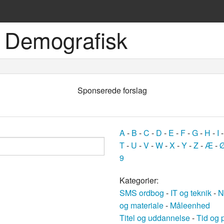
 Demografisk
ske sprog
Sponserede forslag
A
-
B
-
C
-
D
-
E
-
F
-
G
-
H
-
I
T
-
U
-
V
-
W
-
X
-
Y
-
Z
-
Æ
-
9
og
Kategorier:
SMS ordbog
-
IT og teknik
-
N
bøger
og materiale
-
Måleenhed
Titel og uddannelse
-
Tid og 