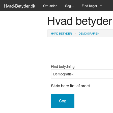
Hvad-Betyder.dk
Om siden
Søg...
Find bøger
Hvad betyder
Alle Bøger
Ordbog over det dan
HVAD BETYDER
DEMOGRAFISK
Fremmedordbog
Medicinsk ordbog
Juridisk ordbog
Find betydning
Synonymordbog
Skriv bare lidt af ordet
Kryds- og tværsordb
Gyldendals Røde ord
Fremmedsprog