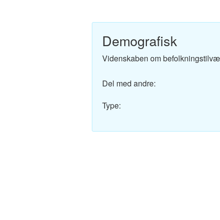
Engelsk-Dansk ordbo
Fransk-Dansk ordbog
Demografisk
Spansk-Dansk ordbo
Videnskaben om befolkningstilvæ
Italiensk-Dansk ordb
Del med andre:
Tysk-Dansk ordbog
Type:
Latin-Dansk ordbog
Svensk-Dansk ordbo
Norsk-Dansk ordbog
Russisk-Dansk ordbo
Portugisisk-Dansk or