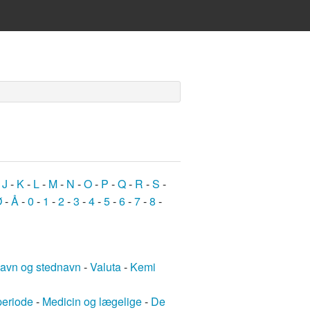
-
J
-
K
-
L
-
M
-
N
-
O
-
P
-
Q
-
R
-
S
-
Ø
-
Å
-
0
-
1
-
2
-
3
-
4
-
5
-
6
-
7
-
8
-
avn og stednavn
-
Valuta
-
Kemi
periode
-
Medicin og lægelige
-
De