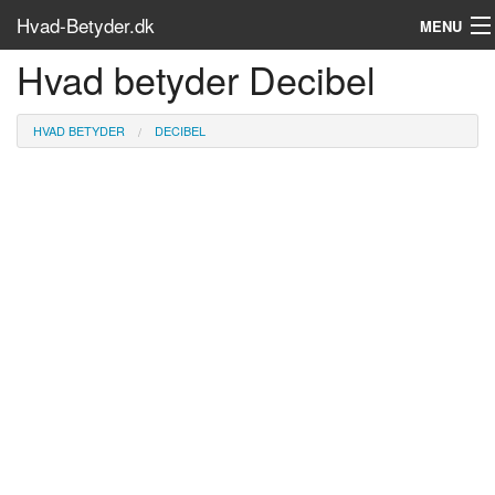
Hvad-Betyder.dk
MENU
Hvad betyder Decibel
Om siden
Søg...
HVAD BETYDER
DECIBEL
Find bøger