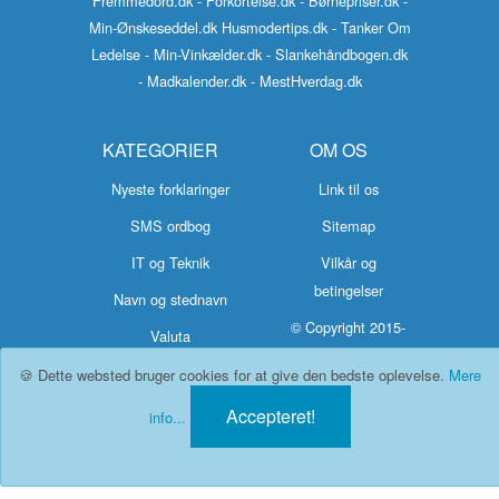
Fremmedord.dk
- Forkortelse.dk
- Børnepriser.dk
-
Min-Ønskeseddel.dk
Husmodertips.dk
- Tanker Om
Ledelse
- Min-Vinkælder.dk
- Slankehåndbogen.dk
- Madkalender.dk
- MestHverdag.dk
KATEGORIER
OM OS
Nyeste forklaringer
Link til os
SMS ordbog
Sitemap
IT og Teknik
Vilkår og
betingelser
Navn og stednavn
© Copyright 2015-
Valuta
2026 Hvad-
🍪 Dette websted bruger cookies for at give den bedste oplevelse.
Mere
Betyder.dk
Accepteret!
info...