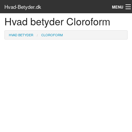
Hvad-Betyder.dk
MENU
Hvad betyder Cloroform
Om siden
Søg...
HVAD BETYDER
CLOROFORM
Find bøger