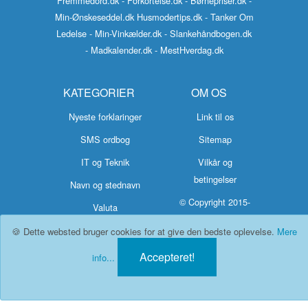
Fremmedord.dk
- Forkortelse.dk
- Børnepriser.dk
-
Min-Ønskeseddel.dk
Husmodertips.dk
- Tanker Om
Ledelse
- Min-Vinkælder.dk
- Slankehåndbogen.dk
- Madkalender.dk
- MestHverdag.dk
KATEGORIER
OM OS
Nyeste forklaringer
Link til os
SMS ordbog
Sitemap
IT og Teknik
Vilkår og
betingelser
Navn og stednavn
© Copyright 2015-
Valuta
2026 Hvad-
🍪 Dette websted bruger cookies for at give den bedste oplevelse.
Mere
Betyder.dk
Accepteret!
info...