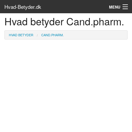
Hvad-Betyder.dk
MENU
Hvad betyder Cand.pharm.
Om siden
Søg...
HVAD BETYDER
CAND.PHARM.
Find bøger