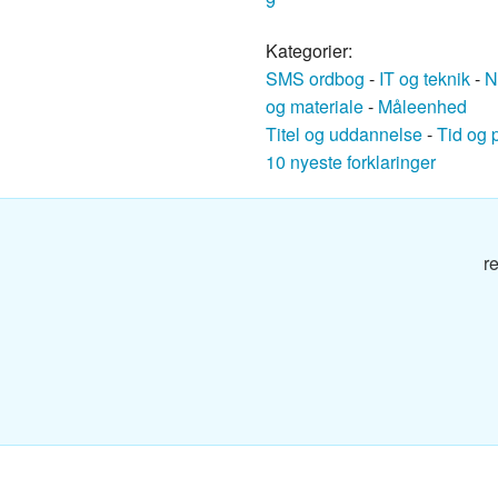
9
g
Kategorier:
SMS ordbog
-
IT og teknik
-
N
og materiale
-
Måleenhed
g
Titel og uddannelse
-
Tid og 
10 nyeste forklaringer
og
r
g
g
dbog