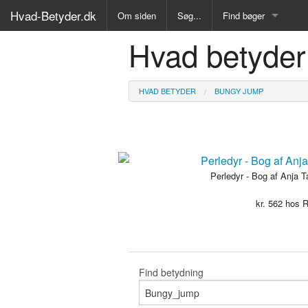
Hvad-Betyder.dk
Om siden
Søg...
Find bøger
Hvad betyder
Alle Bøger
Ordbog over det dan
HVAD BETYDER
BUNGY JUMP
Fremmedordbog
Medicinsk ordbog
Juridisk ordbog
Perledyr - Bog af Anja T
kr.
562
hos R
Synonymordbog
Kryds- og tværsordb
Gyldendals Røde ord
Find betydning
Fremmedsprog