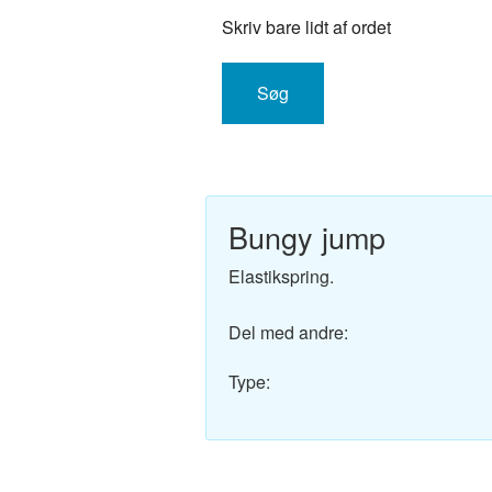
Engelsk-Dansk ordbo
Skriv bare lidt af ordet
Fransk-Dansk ordbog
Spansk-Dansk ordbo
Italiensk-Dansk ordb
Tysk-Dansk ordbog
Bungy jump
Latin-Dansk ordbog
Elastikspring.
Svensk-Dansk ordbo
Del med andre:
Norsk-Dansk ordbog
Type:
Russisk-Dansk ordbo
Portugisisk-Dansk or