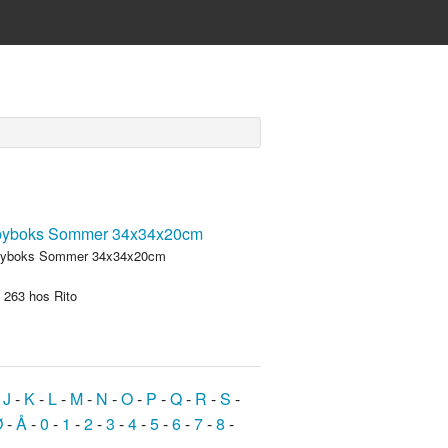
bbyboks Sommer 34x34x20cm
.
263
hos Rito
-
J
-
K
-
L
-
M
-
N
-
O
-
P
-
Q
-
R
-
S
-
Ø
-
Å
-
0
-
1
-
2
-
3
-
4
-
5
-
6
-
7
-
8
-