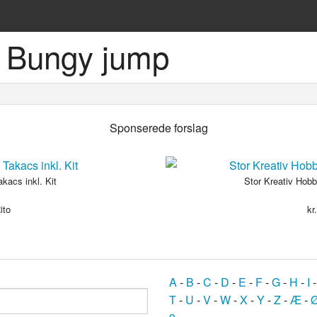
 Bungy jump
ske sprog
Sponserede forslag
akacs inkl. Kit
Stor Kreativ Ho
ito
kr
og
bøger
A
-
B
-
C
-
D
-
E
-
F
-
G
-
H
-
I
T
-
U
-
V
-
W
-
X
-
Y
-
Z
-
Æ
-