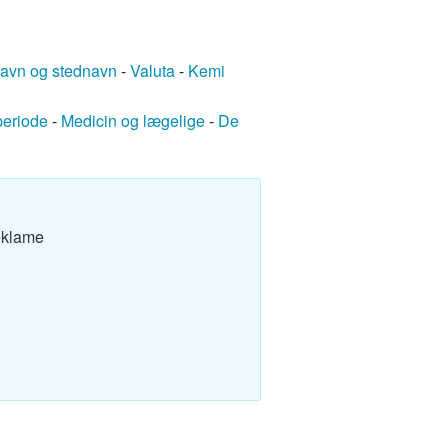
avn og stednavn
-
Valuta
-
Kemi
periode
-
Medicin og lægelige
-
De
eklame