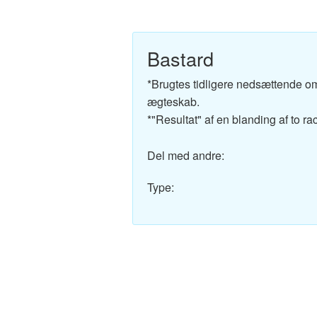
Engelsk-Dansk ordbo
Fransk-Dansk ordbog
Bastard
Spansk-Dansk ordbo
*Brugtes tidligere nedsættende om
ægteskab.
Italiensk-Dansk ordb
*"Resultat" af en blanding af to rac
Tysk-Dansk ordbog
Del med andre:
Latin-Dansk ordbog
Type:
Svensk-Dansk ordbo
Norsk-Dansk ordbog
Russisk-Dansk ordbo
Portugisisk-Dansk or