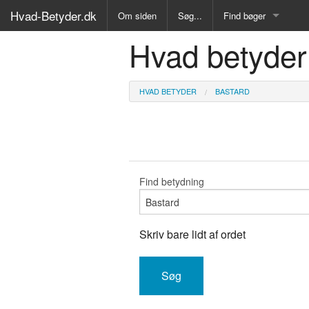
Hvad-Betyder.dk
Om siden
Søg...
Find bøger
Hvad betyder
Alle Bøger
Ordbog over det dan
HVAD BETYDER
BASTARD
Fremmedordbog
Medicinsk ordbog
Juridisk ordbog
Find betydning
Synonymordbog
Skriv bare lidt af ordet
Kryds- og tværsordb
Gyldendals Røde ord
Fremmedsprog