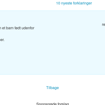
10 nyeste forklaringer
g
r
g
 et barn født udenfor
og
er.
g
Tilbage
g
dbog
Sponsorede forslag