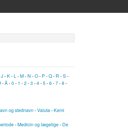
-
J
-
K
-
L
-
M
-
N
-
O
-
P
-
Q
-
R
-
S
-
Ø
-
Å
-
0
-
1
-
2
-
3
-
4
-
5
-
6
-
7
-
8
-
avn og stednavn
-
Valuta
-
Kemi
periode
-
Medicin og lægelige
-
De