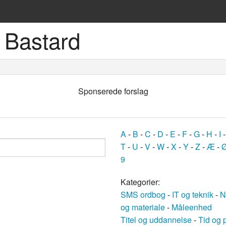
 Bastard
ske sprog
Sponserede forslag
A
-
B
-
C
-
D
-
E
-
F
-
G
-
H
-
I
T
-
U
-
V
-
W
-
X
-
Y
-
Z
-
Æ
-
9
og
Kategorier:
SMS ordbog
-
IT og teknik
-
N
bøger
og materiale
-
Måleenhed
Titel og uddannelse
-
Tid og 