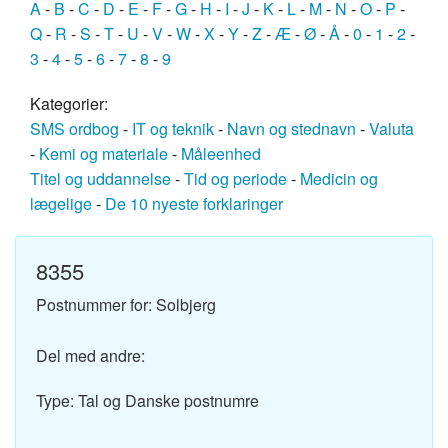
A
-
B
-
C
-
D
-
E
-
F
-
G
-
H
-
I
-
J
-
K
-
L
-
M
-
N
-
O
-
P
-
Q
-
R
-
S
-
T
-
U
-
V
-
W
-
X
-
Y
-
Z
-
Æ
-
Ø
-
Å
-
0
-
1
-
2
-
3
-
4
-
5
-
6
-
7
-
8
-
9
Kategorier:
SMS ordbog
-
IT og teknik
-
Navn og stednavn
-
Valuta
-
Kemi og materiale
-
Måleenhed
Titel og uddannelse
-
Tid og periode
-
Medicin og
lægelige
-
De 10 nyeste forklaringer
8355
Postnummer for: Solbjerg
Del med andre:
Type: Tal og Danske postnumre