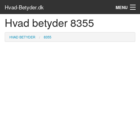
Hvad-Betyder.dk
MENU
Hvad betyder 8355
Om siden
Søg...
HVAD BETYDER
8355
Find bøger